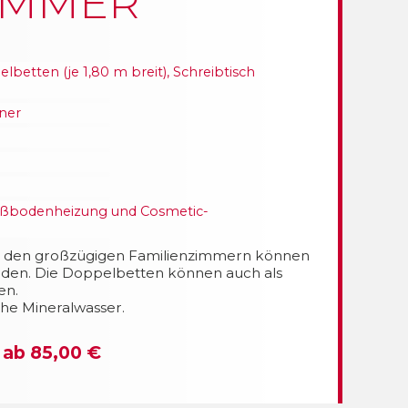
IMMER
etten (je 1,80 m breit), Schreibtisch
ner
ußbodenheizung und Cosmetic-
 In den großzügigen Familienzimmern können
rden. Die Doppelbetten können auch als
en.
che Mineralwasser.
 ab 85,00 €