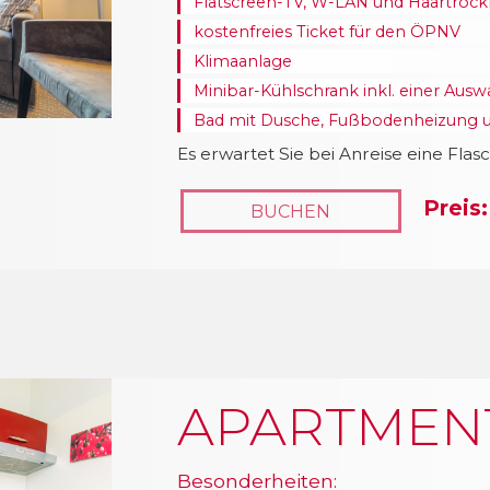
Flatscreen-TV, W-LAN und Haartrock
kostenfreies Ticket für den ÖPNV
Klimaanlage
Minibar-Kühlschrank inkl. einer Aus
Bad mit Dusche, Fußbodenheizung u
Es erwartet Sie bei Anreise eine Flas
Preis:
BUCHEN
APARTMEN
Besonderheiten: