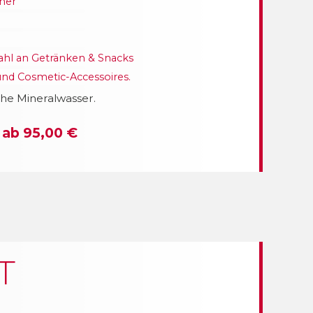
ner
wahl an Getränken & Snacks
nd Cosmetic-Accessoires.
che Mineralwasser.
 ab 95,00 €
T