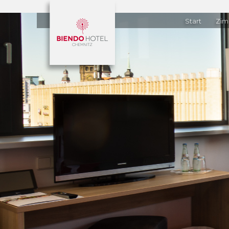
Start
Zim