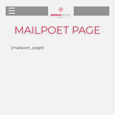
MAILPOET PAGE
[mailpoet_page]